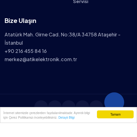
Servisi
Bize Ulaşın
Atatürk Mah. Girne Cad. No:38/A 34758 Ataşehir -
İstanbul
+90 216 455 84 16
merkez@atikelektronik.com.tr
İnternet sitemizde çerezlerden faydalanılmaktadır. Ayrıntılı bilgi
Tamam
için Çerez Politikamızı inceleyebilirsiniz.
Detaylı Bilgi
2025 ATİK ELEKTRONİK TÜM HAKLARI SAKLIDIR.
YENİÇÖZÜM
| WEB TASARIM