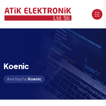
Koenic
Ana Sayfa
/
Koenic