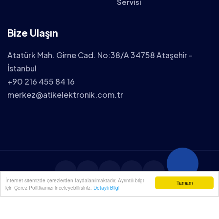
Servisi
Bize Ulaşın
Atatürk Mah. Girne Cad. No:38/A 34758 Ataşehir -
İstanbul
+90 216 455 84 16
merkez@atikelektronik.com.tr
İnternet sitemizde çerezlerden faydalanılmaktadır. Ayrıntılı bilgi
Tamam
için Çerez Politikamızı inceleyebilirsiniz.
Detaylı Bilgi
2025 ATİK ELEKTRONİK TÜM HAKLARI SAKLIDIR.
YENİÇÖZÜM
| WEB TASARIM