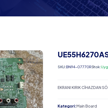
UE55H6270A
SKU:
BN94-07770R
Stok:
Uyg
EKRANI KIRIK CİHAZDAN S
Kategori:
Main Board