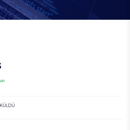
S
un
ÖKÜLDÜ