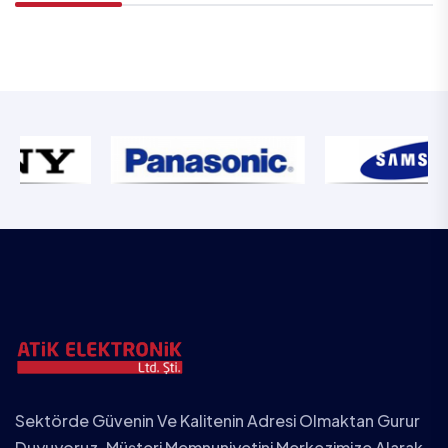
Sektörde Güvenin Ve Kalitenin Adresi Olmaktan Gurur
Duyuyoruz. Müşteri Memnuniyetini Merkezimize Alarak,