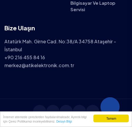
Bilgisayar Ve Laptop
Servisi
Bize Ulaşın
Atatürk Mah. Girne Cad. No:38/A 34758 Ataşehir -
İstanbul
+90 216 455 84 16
merkez@atikelektronik.com.tr
İnternet sitemizde çerezlerden faydalanılmaktadır. Ayrıntılı bilgi
Tamam
için Çerez Politikamızı inceleyebilirsiniz.
Detaylı Bilgi
2025 ATİK ELEKTRONİK TÜM HAKLARI SAKLIDIR.