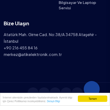
Bilgisayar Ve Laptop
Servisi
Bize Ulaşın
Atatürk Mah. Girne Cad. No:38/A 34758 Ataşehir -
İstanbul
+90 216 455 84 16
merkez@atikelektronik.com.tr
İnternet sitemizde çerezlerden faydalanılmaktadır. Ayrıntılı bilgi
Tamam
için Çerez Politikamızı inceleyebilirsiniz.
Detaylı Bilgi
2025 ATİK ELEKTRONİK TÜM HAKLARI SAKLIDIR.