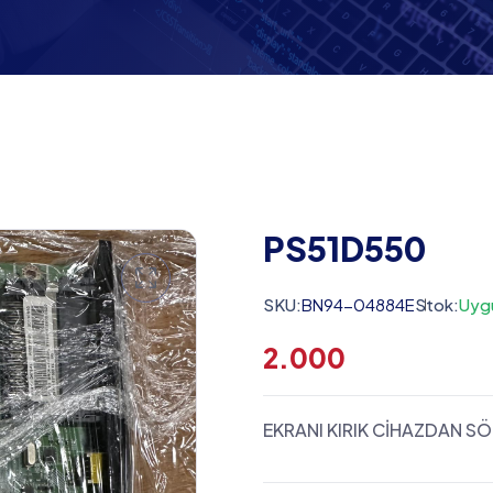
PS51D550
SKU:
BN94-04884E
Stok:
Uyg
2.000
EKRANI KIRIK CİHAZDAN S