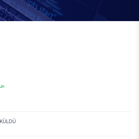
un
ÖKÜLDÜ