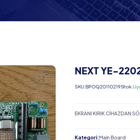
NEXT YE-220
SKU:
BPOQ20110219
Stok:
Uy
EKRANI KIRIK CİHAZDAN S
Kategori:
Main Board