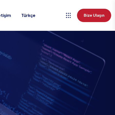
etişim
Türkçe
Bize Ulaşın