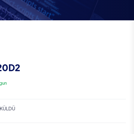
20D2
gun
ÖKÜLDÜ