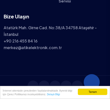
Servisi
Bize Ulaşın
Atatürk Mah. Girne Cad. No:38/A 34758 Ataşehir -
İstanbul
+90 216 455 84 16
merkez@atikelektronik.com.tr
İnternet sitemizde çerezlerden faydalanılmaktadır. Ayrıntılı bilgi
Tamam
için Çerez Politikamızı inceleyebilirsiniz.
Detaylı Bilgi
2025 ATİK ELEKTRONİK TÜM HAKLARI SAKLIDIR.
YENİÇÖZÜM
| WEB TASARIM