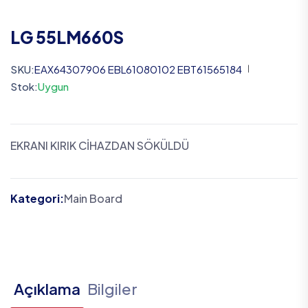
LG 55LM660S
SKU:
EAX64307906 EBL61080102 EBT61565184
Stok:
Uygun
EKRANI KIRIK CİHAZDAN SÖKÜLDÜ
Kategori:
Main Board
Açıklama
Bilgiler