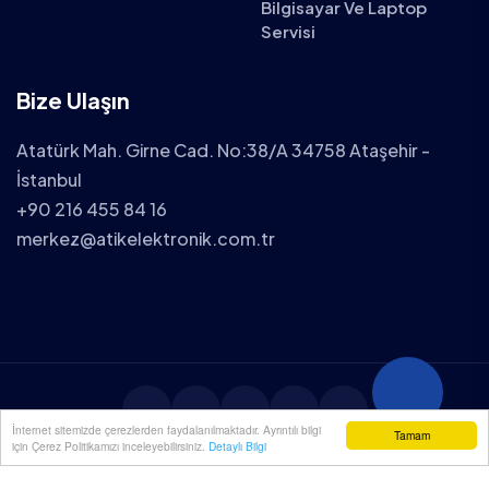
Bilgisayar Ve Laptop
Servisi
Bize Ulaşın
Atatürk Mah. Girne Cad. No:38/A 34758 Ataşehir -
İstanbul
+90 216 455 84 16
merkez@atikelektronik.com.tr
İnternet sitemizde çerezlerden faydalanılmaktadır. Ayrıntılı bilgi
Tamam
için Çerez Politikamızı inceleyebilirsiniz.
Detaylı Bilgi
2025 ATİK ELEKTRONİK TÜM HAKLARI SAKLIDIR.