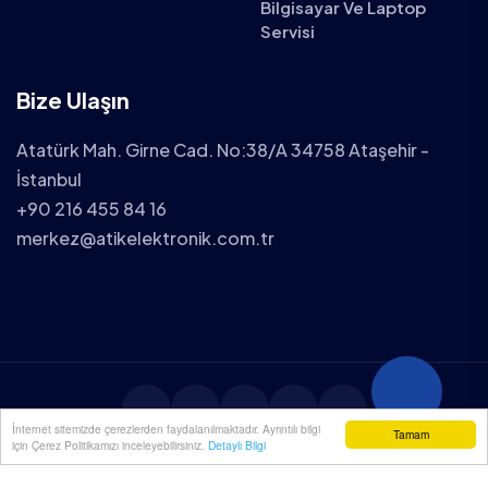
Bilgisayar Ve Laptop
Servisi
Bize Ulaşın
Atatürk Mah. Girne Cad. No:38/A 34758 Ataşehir -
İstanbul
+90 216 455 84 16
merkez@atikelektronik.com.tr
İnternet sitemizde çerezlerden faydalanılmaktadır. Ayrıntılı bilgi
Tamam
için Çerez Politikamızı inceleyebilirsiniz.
Detaylı Bilgi
2025 ATİK ELEKTRONİK TÜM HAKLARI SAKLIDIR.