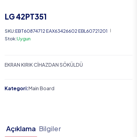
LG 42PT351
SKU:
EBT60874712 EAX63426602 EBL60721201
Stok:
Uygun
EKRAN KIRIK CİHAZDAN SÖKÜLDÜ
Kategori:
Main Board
Açıklama
Bilgiler