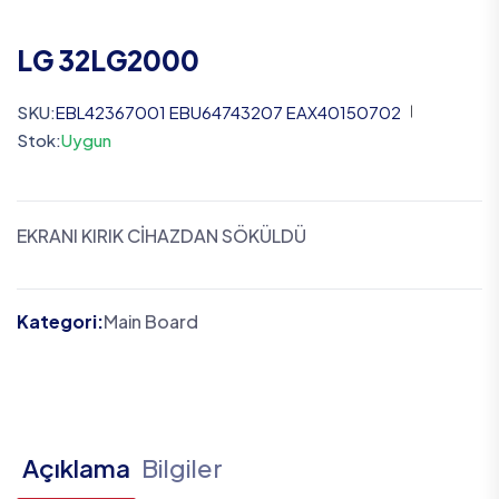
LG 32LG2000
SKU:
EBL42367001 EBU64743207 EAX40150702
Stok:
Uygun
EKRANI KIRIK CİHAZDAN SÖKÜLDÜ
Kategori:
Main Board
Açıklama
Bilgiler