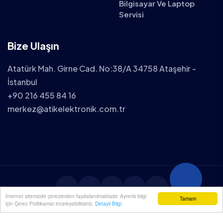
Bilgisayar Ve Laptop
Servisi
Bize Ulaşın
Atatürk Mah. Girne Cad. No:38/A 34758 Ataşehir -
İstanbul
+90 216 455 84 16
merkez@atikelektronik.com.tr
İnternet sitemizde çerezlerden faydalanılmaktadır. Ayrıntılı bilgi
Tamam
için Çerez Politikamızı inceleyebilirsiniz.
Detaylı Bilgi
2025 ATİK ELEKTRONİK TÜM HAKLARI SAKLIDIR.