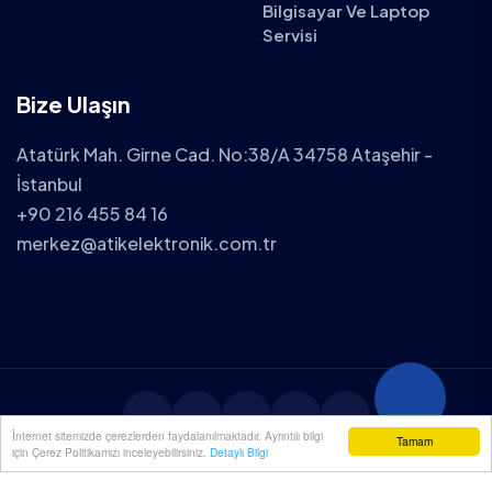
Bilgisayar Ve Laptop
Servisi
Bize Ulaşın
Atatürk Mah. Girne Cad. No:38/A 34758 Ataşehir -
İstanbul
+90 216 455 84 16
merkez@atikelektronik.com.tr
İnternet sitemizde çerezlerden faydalanılmaktadır. Ayrıntılı bilgi
Tamam
için Çerez Politikamızı inceleyebilirsiniz.
Detaylı Bilgi
2025 ATİK ELEKTRONİK TÜM HAKLARI SAKLIDIR.