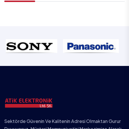
Sektörde Güvenin Ve Kalitenin Adresi Olmaktan Gurur
Duyuyoruz. Müşteri Memnuniyetini Merkezimize Alarak,