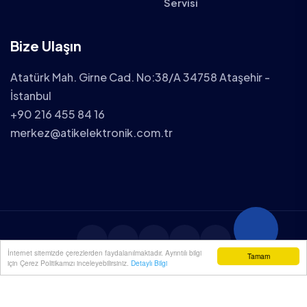
Servisi
Bize Ulaşın
Atatürk Mah. Girne Cad. No:38/A 34758 Ataşehir -
İstanbul
+90 216 455 84 16
merkez@atikelektronik.com.tr
İnternet sitemizde çerezlerden faydalanılmaktadır. Ayrıntılı bilgi
Tamam
için Çerez Politikamızı inceleyebilirsiniz.
Detaylı Bilgi
2025 ATİK ELEKTRONİK TÜM HAKLARI SAKLIDIR.
YENİÇÖZÜM
| WEB TASARIM