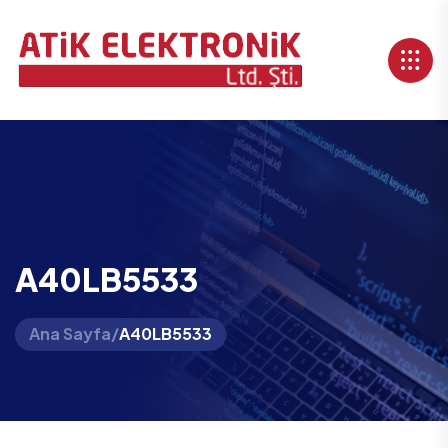
A40LB5533
Ana Sayfa
/
A40LB5533