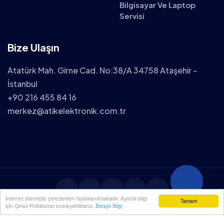
Bilgisayar Ve Laptop
Servisi
Bize Ulaşın
Atatürk Mah. Girne Cad. No:38/A 34758 Ataşehir -
İstanbul
+90 216 455 84 16
merkez@atikelektronik.com.tr
İnternet sitemizde çerezlerden faydalanılmaktadır. Ayrıntılı bilgi
Tamam
için Çerez Politikamızı inceleyebilirsiniz.
Detaylı Bilgi
2025 ATİK ELEKTRONİK TÜM HAKLARI SAKLIDIR.