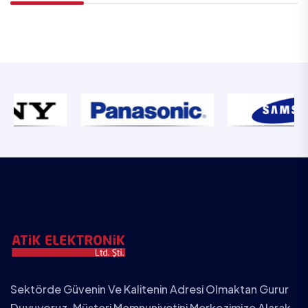
Sektörde Güvenin Ve Kalitenin Adresi Olmaktan Gurur
Duyuyoruz. Müşteri Memnuniyetini Merkezimize Alarak,