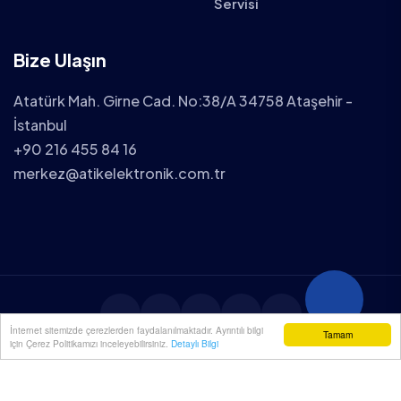
Servisi
Bize Ulaşın
Atatürk Mah. Girne Cad. No:38/A 34758 Ataşehir -
İstanbul
+90 216 455 84 16
merkez@atikelektronik.com.tr
İnternet sitemizde çerezlerden faydalanılmaktadır. Ayrıntılı bilgi
Tamam
için Çerez Politikamızı inceleyebilirsiniz.
Detaylı Bilgi
2025 ATİK ELEKTRONİK TÜM HAKLARI SAKLIDIR.
YENİÇÖZÜM
| WEB TASARIM