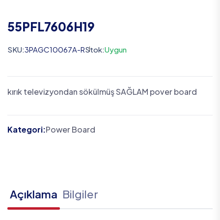
55PFL7606H19
SKU:
3PAGC10067A-R
Stok:
Uygun
kırık televizyondan sökülmüş SAĞLAM pover board
Kategori:
Power Board
Açıklama
Bilgiler