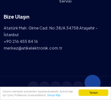
Servisi
Bize Ulaşın
Atatürk Mah. Girne Cad. No:38/A 34758 Ataşehir -
İstanbul
+90 216 455 84 16
merkez@atikelektronik.com.tr
İnternet sitemizde çerezlerden faydalanılmaktadır. Ayrıntılı bilgi
Tamam
için Çerez Politikamızı inceleyebilirsiniz.
Detaylı Bilgi
2025 ATİK ELEKTRONİK TÜM HAKLARI SAKLIDIR.
YENİÇÖZÜM
| WEB TASARIM