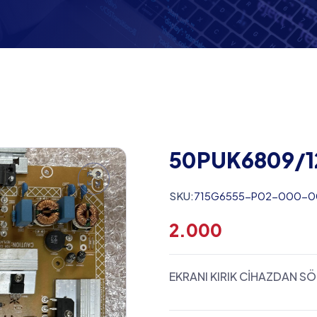
50PUK6809/1
SKU:
715G6555-P02-000-
2.000
EKRANI KIRIK CİHAZDAN S