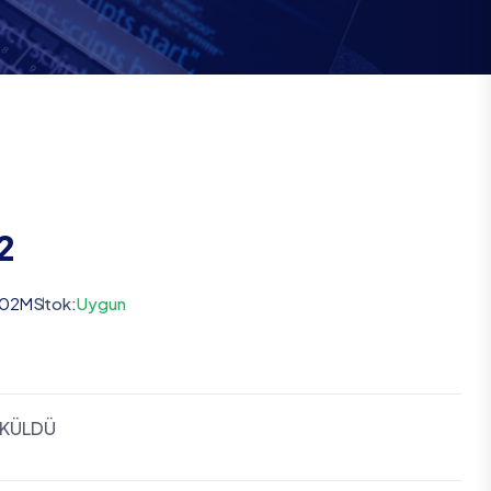
2
002M
Stok:
Uygun
ÖKÜLDÜ