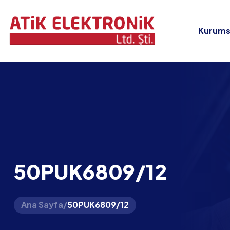
Kurums
50PUK6809/12
Ana Sayfa
/
50PUK6809/12