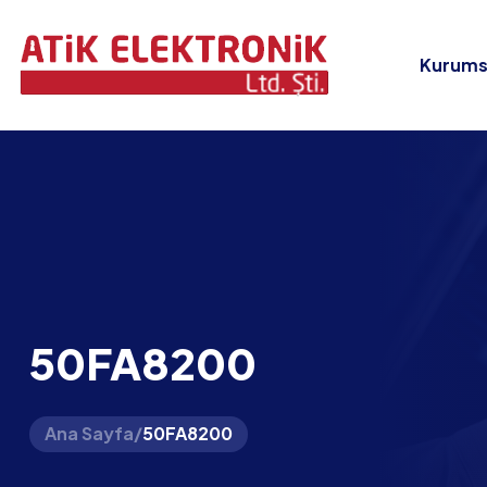
Kurums
50FA8200
Ana Sayfa
/
50FA8200