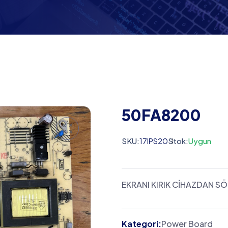
50FA8200
SKU:
17IPS20
Stok:
Uygun
EKRANI KIRIK CİHAZDAN S
Kategori:
Power Board