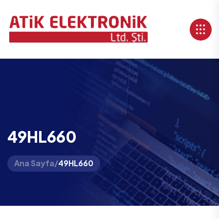
49HL660
Ana Sayfa
/
49HL660