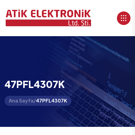
47PFL4307K
Ana Sayfa
/
47PFL4307K