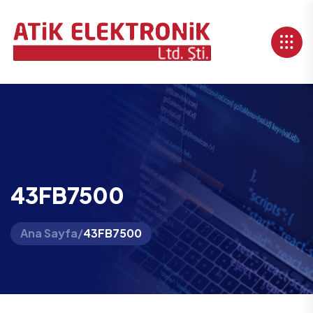
43FB7500
Ana Sayfa
/
43FB7500