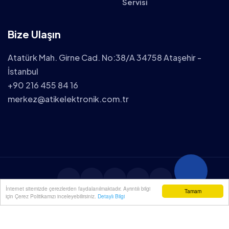
Servisi
Bize Ulaşın
Atatürk Mah. Girne Cad. No:38/A 34758 Ataşehir -
İstanbul
+90 216 455 84 16
merkez@atikelektronik.com.tr
İnternet sitemizde çerezlerden faydalanılmaktadır. Ayrıntılı bilgi
Tamam
için Çerez Politikamızı inceleyebilirsiniz.
Detaylı Bilgi
2025 ATİK ELEKTRONİK TÜM HAKLARI SAKLIDIR.
YENİÇÖZÜM
| WEB TASARIM