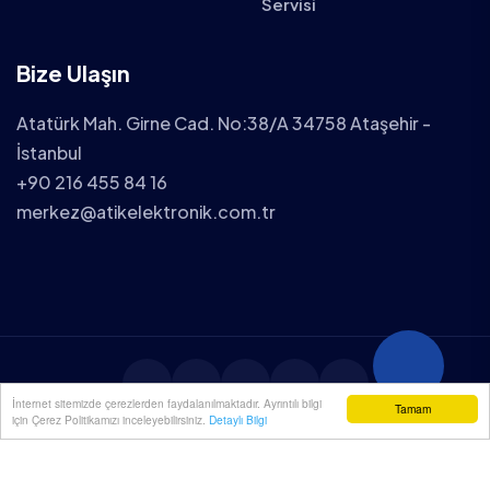
Servisi
Bize Ulaşın
Atatürk Mah. Girne Cad. No:38/A 34758 Ataşehir -
İstanbul
+90 216 455 84 16
merkez@atikelektronik.com.tr
İnternet sitemizde çerezlerden faydalanılmaktadır. Ayrıntılı bilgi
Tamam
için Çerez Politikamızı inceleyebilirsiniz.
Detaylı Bilgi
2025 ATİK ELEKTRONİK TÜM HAKLARI SAKLIDIR.
YENİÇÖZÜM
| WEB TASARIM