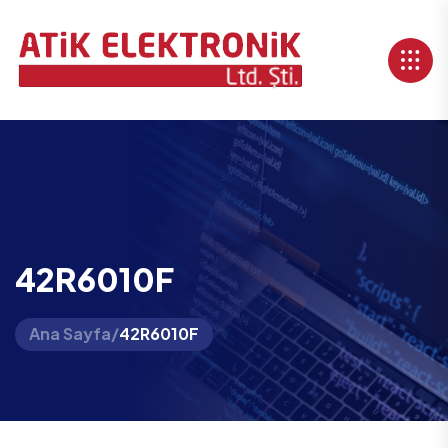
42R6010F
Ana Sayfa
/
42R6010F